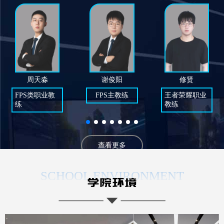
修贤
周天淼
谢俊阳
王者荣耀职业
FPS类职业教
FPS主教练
教练
练
查看更多
SCHOOL ENVIRONMENT
学院环境