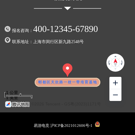
400-12345-67890
报名咨询：
联系地址：上海市闵行区新九路2548号
1 公里
1 英里
©2026 Tencent - GS粤(2023)1171号
易游电竞
沪ICP备2021012606号-1