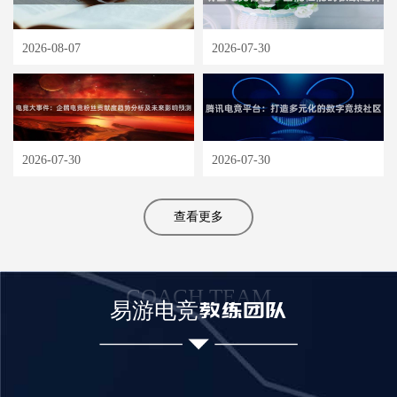
2026-08-07
2026-07-30
2026-07-30
2026-07-30
查看更多
COACH TEAM
易游电竞教练团队