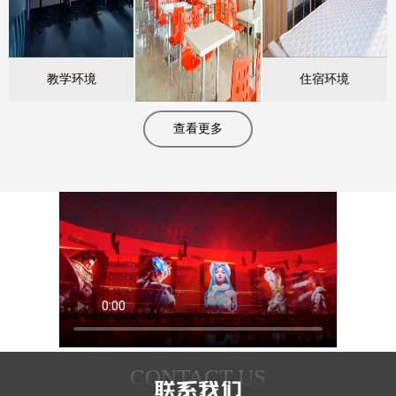
教学环境
住宿环境
查看更多
CONTACT US
联系我们