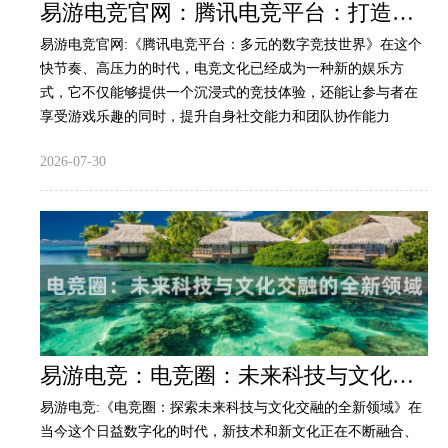
易游电竞官网：腾讯电竞平台：打造多元化的数字竞技社区
易游电竞官网:《腾讯电竞平台：多元的数字竞技世界》在这个
快节奏、高压力的时代，电竞文化已经成为一种新的娱乐方
式，它不仅能够提供一个沉浸式的竞技体验，还能让参与者在
享受游戏乐趣的同时，提升自身社交能力和团队协作能力
2026-07-30
易游电竞：电竞圈：未来科技与文化交融的全新领域
易游电竞:《电竞圈：探索未来科技与文化交融的全新领域》在
当今这个日益数字化的时代，新技术和新文化正在不断融合、