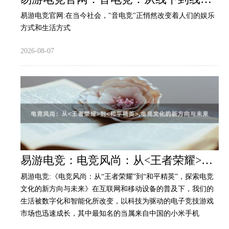
易游电竞官网:在当今社会，"音电竞"正悄然改变着人们的娱乐
方式和生活方式
2026-08-07
易游电竞：电竞风尚：从<王者荣耀>到<和平精英>,电竞文化的新方向与未来
易游电竞:《电竞风尚：从“王者荣耀”到“和平精英”，探索电竞
文化的新方向与未来》在互联网和移动设备的普及下，我们的
生活被数字化和智能化所改变，以科技为驱动的电子竞技游戏
市场也迅速成长，其中最知名的当属来自中国的小米手机